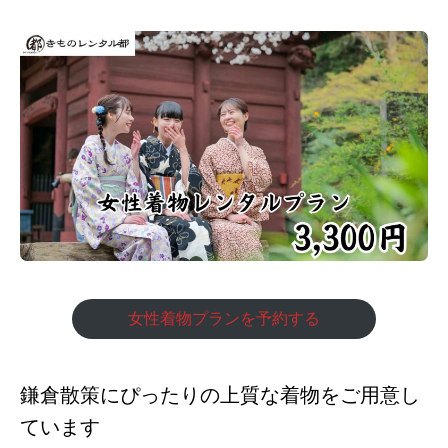
女性着物プランを予約する
鎌倉散策にぴったりの上質な着物をご用意し
ています