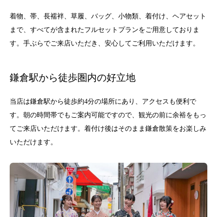
着物、帯、長襦袢、草履、バッグ、小物類、着付け、ヘアセット
まで、すべてが含まれたフルセットプランをご用意しておりま
す。手ぶらでご来店いただき、安心してご利用いただけます。
鎌倉駅から徒歩圏内の好立地
当店は鎌倉駅から徒歩約4分の場所にあり、アクセスも便利で
す。朝の時間帯でもご案内可能ですので、観光の前に余裕をもっ
てご来店いただけます。着付け後はそのまま鎌倉散策をお楽しみ
いただけます。