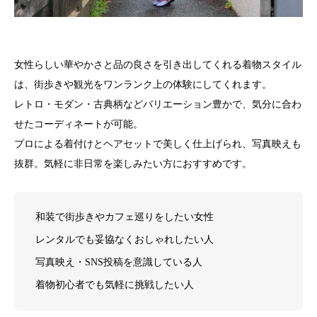
女性らしい華やかさと品の良さを引き出してくれる着物スタイル
は、街歩きや観光をワンランク上の体験にしてくれます。
レトロ・モダン・古典柄などバリエーション豊かで、気分に合わ
せたコーディネートが可能。
プロによる着付けとヘアセットで美しく仕上げられ、写真映えも
抜群。気軽に非日常を楽しみたい方におすすめです。
和装で街歩きやカフェ巡りをしたい女性
レンタルでも妥協なくおしゃれしたい人
写真映え・SNS投稿を意識している人
着物初心者でも気軽に挑戦したい人